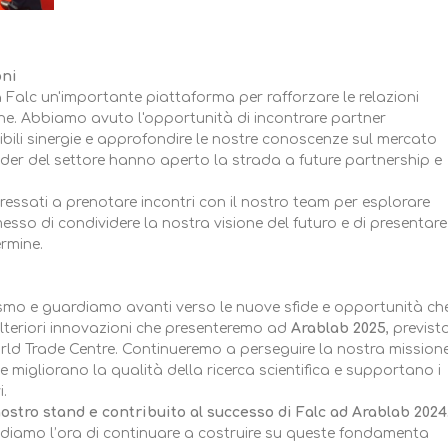
oni
Falc un'importante piattaforma per rafforzare le relazioni
che. Abbiamo avuto l'opportunità di incontrare partner
ibili sinergie e approfondire le nostre conoscenze sul mercato
ader del settore hanno aperto la strada a future partnership e
teressati a prenotare incontri con il nostro team per esplorare
sso di condividere la nostra visione del futuro e di presentare
rmine.
o e guardiamo avanti verso le nuove sfide e opportunità che
lteriori innovazioni che presenteremo ad
Arablab 2025
, previst
rld Trade Centre. Continueremo a perseguire la nostra missione
e migliorano la qualità della ricerca scientifica e supportano i
i.
nostro stand e contribuito al successo di Falc ad Arablab 2024
vediamo l’ora di continuare a costruire su queste fondamenta