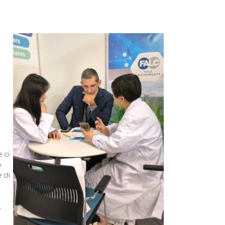
 ci
o
 di
.