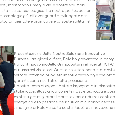
ienti, mostrando il meglio delle nostre soluzioni
ca e la ricerca tecnologica. La nostra partecipazione
e tecnologie più all’avanguardia sviluppate per
impatto ambientale e promuovere la sostenibilità nel
Presentazione delle Nostre Soluzioni Innovative
Durante i tre giorni di fiera, Falc ha presentato in ante
tra cui il
nuovo modello di incubatori refrigerati ICT-C 
di numerosi visitatori. Queste soluzioni sono state svil
settore, offrendo nuovi strumenti e tecnologie che otti
garantiscono risultati di alta precisione
.
Il nostro team di esperti è stato impegnato in dimostrazi
stakeholder, illustrando come le nostre tecnologie poss
esistenti per migliorare le prestazioni e ridurre i costi o
energetico e la gestione dei rifiuti chimici hanno riscos
l'impegno di Falc verso la sostenibilità e l'innovazione 